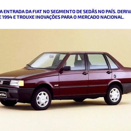
 A ENTRADA DA FIAT NO SEGMENTO DE SEDÃS NO PAÍS. DERI
 1994 E TROUXE INOVAÇÕES PARA O MERCADO NACIONAL.